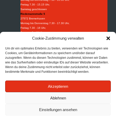
Freitag 7.30 - 15.15 Uhr,
Samstag geschlossen
Riedemannstraße 5
27572 Bremerhaven
Montag bis Donnerstag 7.30 - 17.30 Uhr,
Freitag 7.30 - 16 Uhr,
Samstag 9 - 13 Uhr
Weidestraße 8-10
Cookie-Zustimmung verwalten
27570 Bremerhaven
Montag bis Donnerstag 7.30 - 16.30 Uhr,
Um dir ein optimales Erlebnis zu bieten, verwenden wir Technologien wie
Freitag 7.30 - 15.15 Uhr.
Cookies, um Geräteinformationen zu speichern und/oder darauf
zuzugreifen. Wenn du diesen Technologien zustimmst, können wir Daten
Industriebedarf
wie das Surfverhalten oder eindeutige IDs auf dieser Website verarbeiten.
Tel:
+49 (0) 471 97395 0
Wenn du deine Zustimmung nicht erteilst oder zurückziehst, können
Fax: +49 (0) 471 97395 95
bestimmte Merkmale und Funktionen beeinträchtigt werden.
Mail:
info@afi-bhv.de
Brandschutz
Akzeptieren
Tel:
+49 (0) 471 30852 68
Mail:
info@afb-bhv.de
Impressum
|
Datenschutz
|
AGB
Ablehnen
Einstellungen ansehen