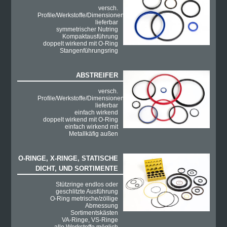
versch.
Profile/Werkstoffe/Dimensionen
lieferbar
symmetrischer Nutring
Kompaktausführung
doppelt wirkend mit O-Ring
Stangenführungsring
ABSTREIFER
versch.
Profile/Werkstoffe/Dimensionen
lieferbar
einfach wirkend
doppelt wirkend mit O-Ring
einfach wirkend mit
Metallkäfig außen
O-RINGE, X-RINGE, STATISCHE
DICHT, UND SORTIMENTE
Stützringe endlos oder
geschlitzte Ausführung
O-Ring metrische/zöllige
Abmessung
Sortimentskästen
VA-Ringe, VS-Ringe