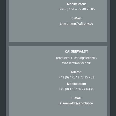
Mobiltelefon:
+49 (0) 151 – 72 40 95 85
E-Mail:
t.hartmann@afi-bhv.de
KAI SEEWALDT
Teamleiter Dichtungstechnik /
Wasserstrahltechnik
Telefon:
+49 (0) 471 / 9 73 95 - 61
Mobiltelefon:
+49 (0) 151 / 56 74 63 40
E-Mail:
k.seewaldt@afi-bhv.de