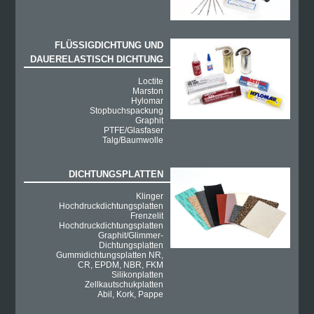
FLÜSSIGDICHTUNG UND
DAUERELASTISCH DICHTUNG
Loctite
Marston
Hylomar
Stopbuchspackung
Graphit
PTFE/Glasfaser
Talg/Baumwolle
DICHTUNGSPLATTEN
Klinger
Hochdruckdichtungsplatten
Frenzelit
Hochdruckdichtungsplatten
Graphit/Glimmer-
Dichtungsplatten
Gummidichtungsplatten NR,
CR, EPDM, NBR, FKM
Silikonplatten
Zellkautschukplatten
Abil, Kork, Pappe