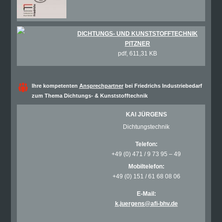
DICHTUNGS- UND KUNSTSTOFFTECHNIK
PITZNER
pdf, 611,31 KB
Ihre kompetenten
Ansprechpartner
bei Friedrichs Industriebedarf
zum Thema Dichtungs- & Kunststofftechnik
KAI JÜRGENS
Dichtungstechnik
Telefon:
+49 (0) 471 / 9 73 95 – 49
Mobiltelefon:
+49 (0) 151 / 61 68 08 06
E-Mail:
k.juergens@afi-bhv.de