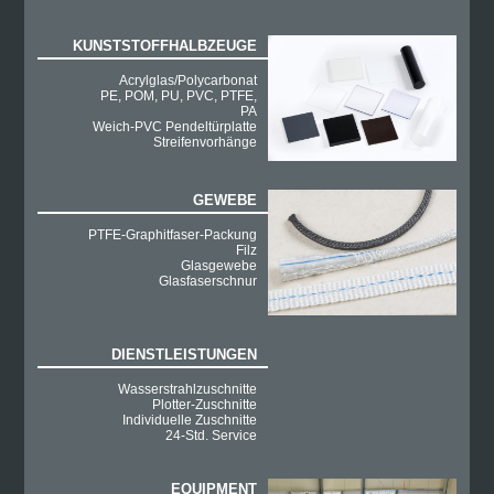
KUNSTSTOFFHALBZEUGE
Acrylglas/Polycarbonat
PE, POM, PU, PVC, PTFE,
PA
Weich-PVC Pendeltürplatte
Streifenvorhänge
GEWEBE
PTFE-Graphitfaser-Packung
Filz
Glasgewebe
Glasfaserschnur
DIENSTLEISTUNGEN
Wasserstrahlzuschnitte
Plotter-Zuschnitte
Individuelle Zuschnitte
24-Std. Service
EQUIPMENT