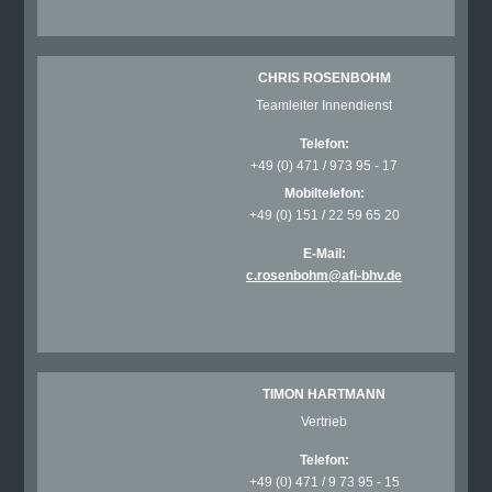
CHRIS ROSENBOHM
Teamleiter Innendienst
Telefon:
+49 (0) 471 / 973 95 - 17
Mobiltelefon:
+49 (0) 151 / 22 59 65 20
E-Mail:
c.rosenbohm@afi-bhv.de
TIMON HARTMANN
Vertrieb
Telefon:
+49 (0) 471 / 9 73 95 - 15