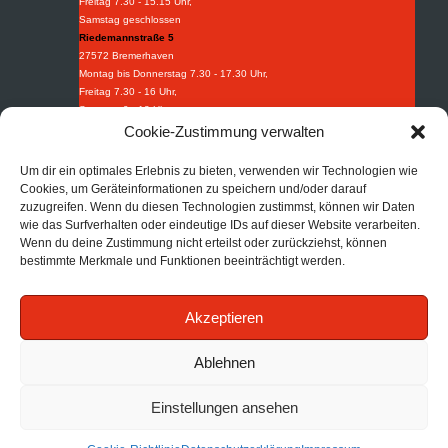
Freitag 7.30 - 15.15 Uhr,
Samstag geschlossen
Riedemannstraße 5
27572 Bremerhaven
Montag bis Donnerstag 7.30 - 17.30 Uhr,
Freitag 7.30 - 16 Uhr,
Samstag 9 - 13 Uhr
Weidestraße 8-10
Cookie-Zustimmung verwalten
27570 Bremerhaven
Montag bis Donnerstag 7.30 - 16.30 Uhr,
Um dir ein optimales Erlebnis zu bieten, verwenden wir Technologien wie
Freitag 7.30 - 15.15 Uhr.
Cookies, um Geräteinformationen zu speichern und/oder darauf
Industriebedarf
zuzugreifen. Wenn du diesen Technologien zustimmst, können wir Daten
wie das Surfverhalten oder eindeutige IDs auf dieser Website verarbeiten.
Tel:
+49 (0) 471 97395 0
Wenn du deine Zustimmung nicht erteilst oder zurückziehst, können
Fax: +49 (0) 471 97395 95
bestimmte Merkmale und Funktionen beeinträchtigt werden.
Mail:
info@afi-bhv.de
Brandschutz
Akzeptieren
Tel:
+49 (0) 471 30852 68
Mail:
info@afb-bhv.de
Impressum
|
Datenschutz
|
AGB
Ablehnen
Einstellungen ansehen