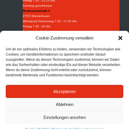
Freitag 7.30 - 15.15 Uhr,
Samstag geschlossen
Riedemannstraße 5
27572 Bremerhaven
Montag bis Donnerstag 7.30 - 17.30 Uhr,
Freitag 7.30 - 16 Uhr,
Samstag 9 - 13 Uhr
Weidestraße 8-10
Cookie-Zustimmung verwalten
27570 Bremerhaven
Montag bis Donnerstag 7.30 - 16.30 Uhr,
Um dir ein optimales Erlebnis zu bieten, verwenden wir Technologien wie
Freitag 7.30 - 15.15 Uhr.
Cookies, um Geräteinformationen zu speichern und/oder darauf
Industriebedarf
zuzugreifen. Wenn du diesen Technologien zustimmst, können wir Daten
wie das Surfverhalten oder eindeutige IDs auf dieser Website verarbeiten.
Tel:
+49 (0) 471 97395 0
Wenn du deine Zustimmung nicht erteilst oder zurückziehst, können
Fax: +49 (0) 471 97395 95
bestimmte Merkmale und Funktionen beeinträchtigt werden.
Mail:
info@afi-bhv.de
Brandschutz
Akzeptieren
Tel:
+49 (0) 471 30852 68
Mail:
info@afb-bhv.de
Impressum
|
Datenschutz
|
AGB
Ablehnen
Einstellungen ansehen