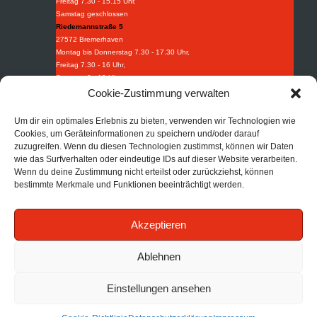
Freitag 7.30 - 15.15 Uhr,
Samstag geschlossen
Riedemannstraße 5
27572 Bremerhaven
Montag bis Donnerstag 7.30 - 17.30 Uhr,
Freitag 7.30 - 16 Uhr,
Samstag 9 - 13 Uhr
Weidestraße 8-10
Cookie-Zustimmung verwalten
27570 Bremerhaven
Montag bis Donnerstag 7.30 - 16.30 Uhr,
Um dir ein optimales Erlebnis zu bieten, verwenden wir Technologien wie
Freitag 7.30 - 15.15 Uhr.
Cookies, um Geräteinformationen zu speichern und/oder darauf
Industriebedarf
zuzugreifen. Wenn du diesen Technologien zustimmst, können wir Daten
wie das Surfverhalten oder eindeutige IDs auf dieser Website verarbeiten.
Tel:
+49 (0) 471 97395 0
Wenn du deine Zustimmung nicht erteilst oder zurückziehst, können
Fax: +49 (0) 471 97395 95
bestimmte Merkmale und Funktionen beeinträchtigt werden.
Mail:
info@afi-bhv.de
Brandschutz
Akzeptieren
Tel:
+49 (0) 471 30852 68
Mail:
info@afb-bhv.de
Impressum
|
Datenschutz
|
AGB
Ablehnen
Einstellungen ansehen