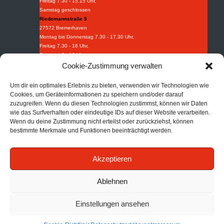
Freitag 7.30 - 15.15 Uhr,
Samstag geschlossen
Riedemannstraße 5
27572 Bremerhaven
Montag bis Donnerstag 7.30 - 17.30 Uhr,
Freitag 7.30 - 16 Uhr,
Samstag 9 - 13 Uhr
Weidestraße 8-10
Cookie-Zustimmung verwalten
27570 Bremerhaven
Montag bis Donnerstag 7.30 - 16.30 Uhr,
Um dir ein optimales Erlebnis zu bieten, verwenden wir Technologien wie
Freitag 7.30 - 15.15 Uhr.
Cookies, um Geräteinformationen zu speichern und/oder darauf
Industriebedarf
zuzugreifen. Wenn du diesen Technologien zustimmst, können wir Daten
wie das Surfverhalten oder eindeutige IDs auf dieser Website verarbeiten.
Tel:
+49 (0) 471 97395 0
Wenn du deine Zustimmung nicht erteilst oder zurückziehst, können
Fax: +49 (0) 471 97395 95
bestimmte Merkmale und Funktionen beeinträchtigt werden.
Mail:
info@afi-bhv.de
Brandschutz
Akzeptieren
Tel:
+49 (0) 471 30852 68
Mail:
info@afb-bhv.de
Impressum
|
Datenschutz
|
AGB
Ablehnen
Einstellungen ansehen