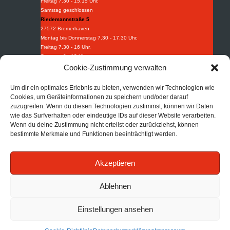
Freitag 7.30 - 15.15 Uhr,
Samstag geschlossen
Riedemannstraße 5
27572 Bremerhaven
Montag bis Donnerstag 7.30 - 17.30 Uhr,
Freitag 7.30 - 16 Uhr,
Samstag 9 - 13 Uhr
Weidestraße 8-10
Cookie-Zustimmung verwalten
27570 Bremerhaven
Montag bis Donnerstag 7.30 - 16.30 Uhr,
Um dir ein optimales Erlebnis zu bieten, verwenden wir Technologien wie
Freitag 7.30 - 15.15 Uhr.
Cookies, um Geräteinformationen zu speichern und/oder darauf
Industriebedarf
zuzugreifen. Wenn du diesen Technologien zustimmst, können wir Daten
wie das Surfverhalten oder eindeutige IDs auf dieser Website verarbeiten.
Tel:
+49 (0) 471 97395 0
Wenn du deine Zustimmung nicht erteilst oder zurückziehst, können
Fax: +49 (0) 471 97395 95
bestimmte Merkmale und Funktionen beeinträchtigt werden.
Mail:
info@afi-bhv.de
Brandschutz
Akzeptieren
Tel:
+49 (0) 471 30852 68
Mail:
info@afb-bhv.de
Impressum
|
Datenschutz
|
AGB
Ablehnen
Einstellungen ansehen