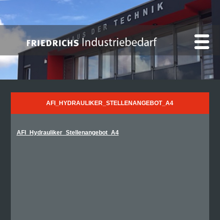
AFI_HYDRAULIKER_STELLENANGEBOT_A4
AFI_Hydrauliker_Stellenangebot_A4