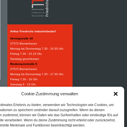
Arthur Friedrichs Industriebedarf
Herwigstraße 44
27572 Bremerhaven
Montag bis Donnerstag 7.30 - 16.30 Uhr,
Freitag 7.30 - 15.15 Uhr,
Samstag geschlossen
Riedemannstraße 5
27572 Bremerhaven
Montag bis Donnerstag 7.30 - 17.30 Uhr,
Freitag 7.30 - 16 Uhr,
Samstag 9 - 13 Uhr
Weidestraße 8-10
Cookie-Zustimmung verwalten
27570 Bremerhaven
Montag bis Donnerstag 7.30 - 16.30 Uhr,
ptimales Erlebnis zu bieten, verwenden wir Technologien wie Cookies, um
Freitag 7.30 - 15.15 Uhr.
mationen zu speichern und/oder darauf zuzugreifen. Wenn du diesen
Industriebedarf
 zustimmst, können wir Daten wie das Surfverhalten oder eindeutige IDs auf
Tel:
+49 (0) 471 97395 0
te verarbeiten. Wenn du deine Zustimmung nicht erteilst oder zurückziehst,
Fax: +49 (0) 471 97395 95
immte Merkmale und Funktionen beeinträchtigt werden.