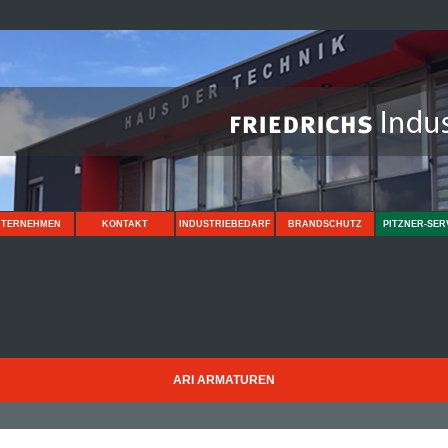
NTERNEHMEN
KONTAKT
INDUSTRIEBEDARF
BRANDSCHUTZ
PITZNER-SER
ARI ARMATUREN