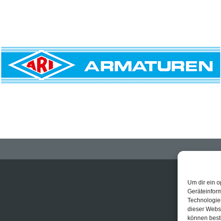
Um dir ein o
Geräteinfor
Technologien
dieser Websi
können best