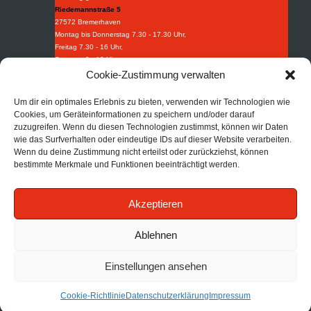
Riedemannstraße 5
27572 Bremerhaven
Montag bis Donnerstag 7.30 - 17.30 Uhr,
Freitag 7.30 - 16 Uhr,
Samstag 9 - 13 Uhr
Weidestraße 8-10
Cookie-Zustimmung verwalten
27570 Bremerhaven
Montag bis Donnerstag 7.30 - 16.30 Uhr,
Um dir ein optimales Erlebnis zu bieten, verwenden wir Technologien wie
Freitag 7.30 - 15.15 Uhr.
Cookies, um Geräteinformationen zu speichern und/oder darauf
zuzugreifen. Wenn du diesen Technologien zustimmst, können wir Daten
Industriebedarf
wie das Surfverhalten oder eindeutige IDs auf dieser Website verarbeiten.
Tel:
+49 (0) 471 97395 0
Wenn du deine Zustimmung nicht erteilst oder zurückziehst, können
Fax: +49 (0) 471 97395 95
bestimmte Merkmale und Funktionen beeinträchtigt werden.
Mail:
info@afi-bhv.de
Brandschutz
Akzeptieren
Tel:
+49 (0) 471 30852 68
Mail:
info@afb-bhv.de
Impressum
|
Datenschutz
|
AGB
Ablehnen
Einstellungen ansehen
Cookie-Richtlinie
Datenschutzerklärung
Impressum