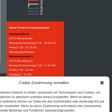
Arthur Friedrichs Industriebedarf
Herwigstraße 44
27572 Bremerhaven
Montag bis Donnerstag 7.30 - 16.30 Uhr,
Freitag 7.30 - 15.15 Uhr,
Samstag geschlossen
Riedemannstraße 5
27572 Bremerhaven
Montag bis Donnerstag 7.30 - 17.30 Uhr,
Freitag 7.30 - 16 Uhr,
Samstag 9 - 13 Uhr
Weidestraße 8-10
Cookie-Zustimmung verwalten
27570 Bremerhaven
Montag bis Donnerstag 7.30 - 16.30 Uhr,
ptimales Erlebnis zu bieten, verwenden wir Technologien wie Cookies, um
Freitag 7.30 - 15.15 Uhr.
mationen zu speichern und/oder darauf zuzugreifen. Wenn du diesen
Industriebedarf
 zustimmst, können wir Daten wie das Surfverhalten oder eindeutige IDs auf
Tel:
+49 (0) 471 97395 0
te verarbeiten. Wenn du deine Zustimmung nicht erteilst oder zurückziehst,
Fax: +49 (0) 471 97395 95
immte Merkmale und Funktionen beeinträchtigt werden.