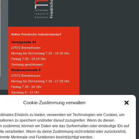
Arthur Friedrichs Industriebedarf
Herwigstraße 44
27572 Bremerhaven
Montag bis Donnerstag 7.30 - 16.30 Uhr,
Freitag 7.30 - 15.15 Uhr,
Samstag geschlossen
Riedemannstraße 5
27572 Bremerhaven
Montag bis Donnerstag 7.30 - 17.30 Uhr,
Freitag 7.30 - 16 Uhr,
Samstag 9 - 13 Uhr
Weidestraße 8-10
Cookie-Zustimmung verwalten
27570 Bremerhaven
Montag bis Donnerstag 7.30 - 16.30 Uhr,
ptimales Erlebnis zu bieten, verwenden wir Technologien wie Cookies, um
Freitag 7.30 - 15.15 Uhr.
mationen zu speichern und/oder darauf zuzugreifen. Wenn du diesen
Industriebedarf
 zustimmst, können wir Daten wie das Surfverhalten oder eindeutige IDs auf
Tel:
+49 (0) 471 97395 0
te verarbeiten. Wenn du deine Zustimmung nicht erteilst oder zurückziehst,
Fax: +49 (0) 471 97395 95
immte Merkmale und Funktionen beeinträchtigt werden.