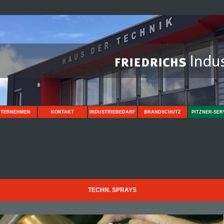
NTERNEHMEN
KONTAKT
INDUSTRIEBEDARF
BRANDSCHUTZ
PITZNER-SER
TECHN. SPRAYS