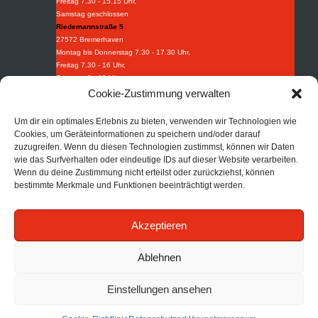
Freitag 7.30 - 15.15 Uhr,
Samstag geschlossen
Riedemannstraße 5
27572 Bremerhaven
Montag bis Donnerstag 7.30 - 17.30 Uhr,
Freitag 7.30 - 16 Uhr,
Samstag 9 - 13 Uhr
Weidestraße 8-10
Cookie-Zustimmung verwalten
27570 Bremerhaven
Montag bis Donnerstag 7.30 - 16.30 Uhr,
Um dir ein optimales Erlebnis zu bieten, verwenden wir Technologien wie
Freitag 7.30 - 15.15 Uhr.
Cookies, um Geräteinformationen zu speichern und/oder darauf
Industriebedarf
zuzugreifen. Wenn du diesen Technologien zustimmst, können wir Daten
wie das Surfverhalten oder eindeutige IDs auf dieser Website verarbeiten.
Tel:
+49 (0) 471 97395 0
Wenn du deine Zustimmung nicht erteilst oder zurückziehst, können
Fax: +49 (0) 471 97395 95
bestimmte Merkmale und Funktionen beeinträchtigt werden.
Mail:
info@afi-bhv.de
Brandschutz
Akzeptieren
Tel:
+49 (0) 471 30852 68
Mail:
info@afb-bhv.de
Impressum
|
Datenschutz
|
AGB
Ablehnen
Einstellungen ansehen