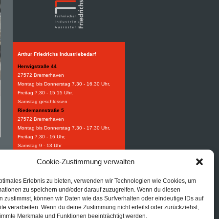
Arthur Friedrichs Industriebedarf
Herwigstraße 44
27572 Bremerhaven
Montag bis Donnerstag 7.30 - 16.30 Uhr,
Freitag 7.30 - 15.15 Uhr,
Samstag geschlossen
Riedemannstraße 5
27572 Bremerhaven
Montag bis Donnerstag 7.30 - 17.30 Uhr,
Freitag 7.30 - 16 Uhr,
Samstag 9 - 13 Uhr
Weidestraße 8-10
Cookie-Zustimmung verwalten
27570 Bremerhaven
Montag bis Donnerstag 7.30 - 16.30 Uhr,
ptimales Erlebnis zu bieten, verwenden wir Technologien wie Cookies, um
Freitag 7.30 - 15.15 Uhr.
mationen zu speichern und/oder darauf zuzugreifen. Wenn du diesen
Industriebedarf
 zustimmst, können wir Daten wie das Surfverhalten oder eindeutige IDs auf
Tel:
+49 (0) 471 97395 0
te verarbeiten. Wenn du deine Zustimmung nicht erteilst oder zurückziehst,
Fax: +49 (0) 471 97395 95
immte Merkmale und Funktionen beeinträchtigt werden.