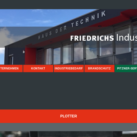
NTERNEHMEN
KONTAKT
INDUSTRIEBEDARF
BRANDSCHUTZ
PITZNER-SER
PLOTTER